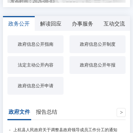
发布时间：2026-08-03
上杭县农业农村局关于招募2026年全国名特优新农产
品产销对接活动展...
政务公开
解读回应
办事服务
互动交流
发布时间：2026-07-27
关于公开征求《水表、燃气表强制检定制度（征求意
见稿）》和《专项...
政府信息公开指南
政府信息公开制度
发布时间：2026-07-21
中央层面整治形式主义为基层减负专项工作机制办公
室 中央纪委办公...
发布时间：2026-07-15
农民工工资保证金返还公示（三）
法定主动公开内容
政府信息公开年报
发布时间：2026-07-13
2026年上杭县医疗卫生事业单位引进高素质人才拟聘
政府信息公开申请
用人员公示
发布时间：2026-07-03
中共上杭县委社会工作部关于拟聘用钟鹏强等9人为我
县第十八批高校...
政府文件
报告总结
发布时间：2026-06-26
上杭县2026年度动物疫病强制免疫“先打后补”实施养
殖场拟 补助疫...
上杭县人民政府关于调整县政府领导成员工作分工的通知