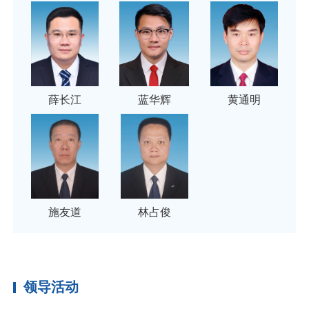
薛长江
蓝华辉
黄通明
施友道
林占俊
领导活动