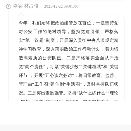
嘉宾 林占俊
2025-12-22 09:01:00
今年，我们始终把政治建警放在首位，一是坚持党
对公安工作的绝对领导，坚持党建引领，严格落
实“第一议题”制度，开展深入贯彻中央八项规定精
神学习教育，深入落实政治工作行动计划，着力锻
造高素质的公安队伍。二是严格落实全面从严治
党“两个责任”，盯紧“关键少数”“关键领域”和“关键
环节”，开展“五必谈六必访”，将日常教育、监督、
管理由“工作圈”延伸到“生活圈”，及时掌握队伍状
况。三是突出素质强警。坚持“缺什么练什么”“理论
+实战、课堂+现场”的工作思路，加强实战演训，推
动“红蓝攻防”练兵模式提档升级。四是坚持从优待
警。落实市委《进一步优化从优待警六项措施》，
建立健全民辅警子女教育优待机制，消除队伍后顾