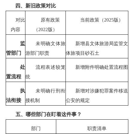
四、新旧政策对比
对比
原有政策
当前政策（2025版）
内容
（2022版）
监
未明确文体旅
新增县文体旅游局监管文
管部门
游部门职责
体旅项目砂石土
处
流程表述较笼
新增附件明确处置流程图
置流程
统
执
未明确行刑衔
新增对涉嫌犯罪案件移送
法衔接
接机制
公安的规定
五、哪些部门在盯着这件事？
部门
职责清单