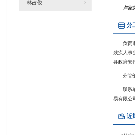
林占俊
卢家
分
负责
残疾人事
县政府安
分管
联系
易有限公
近