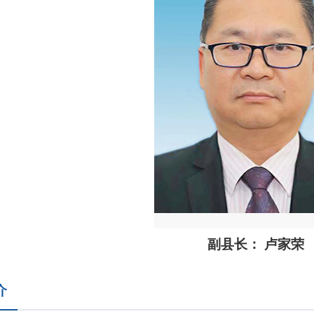
副县长： 卢家荣
介