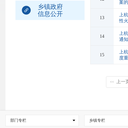
案
乡镇政府
信息公开
上
13
性
上
14
通
上杭
15
度
上一
<<
部门专栏
乡镇专栏