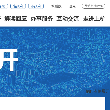
网站支持IPV6
务院
省政府
市政府
繁體版
登录
开
解读回应
办事服务
互动交流
走进上杭
触碰右侧展开