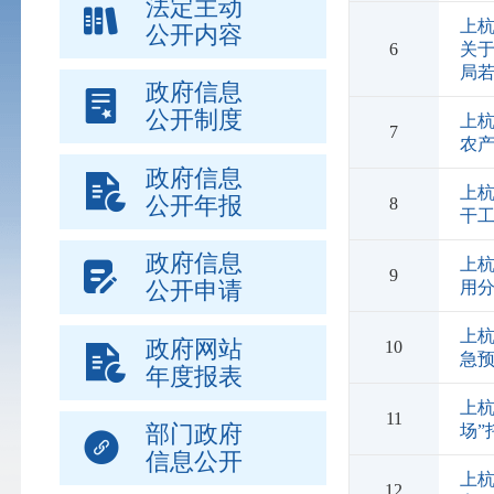
法定主动
上
公开内容
6
关于
局
政府信息
公开制度
上
7
农
政府信息
上
公开年报
8
干
政府信息
上
9
公开申请
用
上
政府网站
10
急
年度报表
上杭
11
部门政府
场”
信息公开
上
12