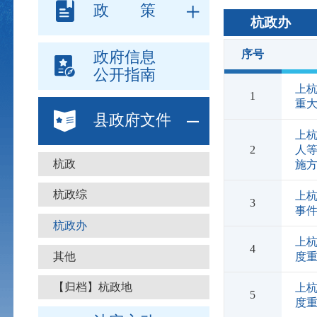
政 策
杭政办
序号
政府信息
公开指南
上杭
1
重
县政府文件
上
2
人等
杭政
施
杭政综
上
3
事
杭政办
上杭
4
其他
度
【归档】杭政地
上杭
5
度