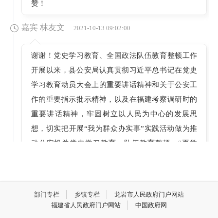
赞！
嘉宾 林友文
2021-10-13 09:02:00
谢谢！党史学习教育、全国政法队伍教育整顿工作
开展以来，县公安局认真贯彻习近平总书记在党史
学习教育动员大会上的重要讲话精神和关于公安工
作的重要指示批示精神，以及在福建考察调研时的
重要讲话精神，牢固树立以人民为中心的发展思
想，切实把开展“我为群众办实事”实践活动做为推
动公安机关党史学习教育、队伍教育整顿、“再学
习、再调研、再落实”活动的重要载体内容，聚焦群
众“急难愁盼”问题，立足主责主业，开展“我为群众
办实事”实践活动，不断增强人民群众获得感、幸福
部门专栏
乡镇专栏
龙岩市人民政府门户网站
感、安全感，为建党100周年献礼。截至目前，推出
福建省人民政府门户网站
中国政府网
便民项目5大项18小项，为群众办实事577件，其中