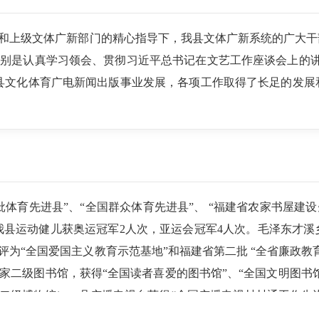
和上级文体广新部门的精心指导下，我县文体广新系统的广大干
别是认真学习领会、贯彻习近平总书记在文艺工作座谈会上的讲
县文化体育广电新闻出版事业发展，各项工作取得了长足的发展
体育先进县”、“全国群众体育先进县”、 “福建省农家书屋建设
，我县运动健儿获奥运冠军2人次，亚运会冠军4人次。毛泽东才
为“全国爱国主义教育示范基地”和福建省第二批 “全省廉政教
二级图书馆，获得“全国读者喜爱的图书馆”、“全国文明图书馆”
二级博物馆）；县广播电视台获得“全国广播电视村村通工作先进
心编排的节目推陈出新，如舞龙节目《五龙呈祥庆太平》在2014