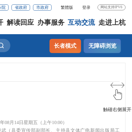
务院
省政府
市政府
繁體版
登录
网站支持IPV6
开
解读回应
办事服务
互动交流
走进上杭
长者模式
无障碍浏览
触碰右侧展开
15年08月14日星期五（上午10:00）
丘晓武（县委宣传部副部长、主持县文体广电新闻出版局工