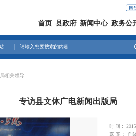
国
首页
县政府
新闻中心
政务公
局相关领导
专访县文体广电新闻出版局
时 间： 20
嘉 宾： 