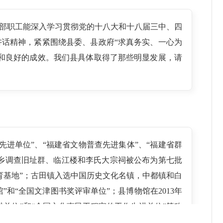
部职工能深入学习贯彻党的十八大和十八届三中、四
话精神，紧紧围绕县委、县政府“求真务实、一心为
和良好的成效。我们县具体取得了那些明显发展，请
先进单位”、“福建省文物普查先进集体”、“福建省群
溪乡调查旧址群、临江楼和李氏大宗祠被公布为第七批
育基地”；古田镇入选中国历史文化名镇，中都镇和白
和“全国文津图书奖评审单位”；县博物馆在2013年
单位”和“全国文化惠民工程宣传工作先进单位”等称
年获全国舞龙展演金奖，木偶戏《降妖》在2014年全