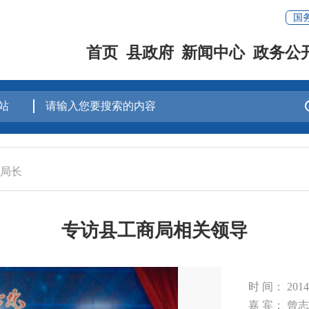
国
首页
县政府
新闻中心
政务公
局长
专访县工商局相关领导
时 间： 20
嘉 宾： 曾