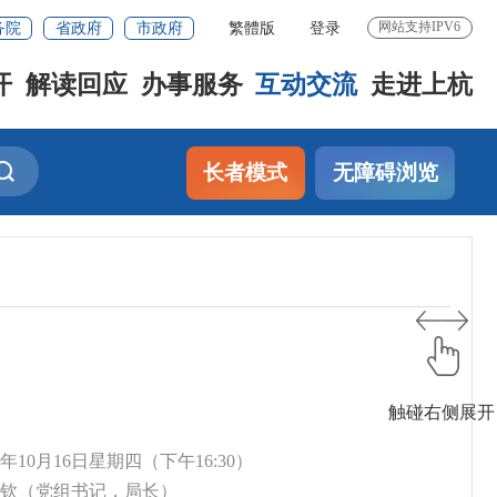
务院
省政府
市政府
繁體版
登录
网站支持IPV6
开
解读回应
办事服务
互动交流
走进上杭
长者模式
无障碍浏览
触碰右侧展开
14年10月16日星期四（下午16:30）
志钦（党组书记，局长）