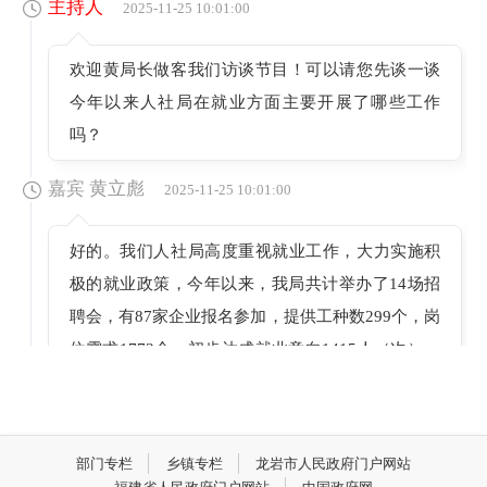
主持人
2025-11-25 10:01:00
欢迎黄局长做客我们访谈节目！可以请您先谈一谈
今年以来人社局在就业方面主要开展了哪些工作
吗？
嘉宾 黄立彪
2025-11-25 10:01:00
好的。我们人社局高度重视就业工作，大力实施积
极的就业政策，今年以来，我局共计举办了14场招
聘会，有87家企业报名参加，提供工种数299个，岗
位需求1773个，初步达成就业意向1415人（次）。
开展了电工、化学检验员、贵金属回收鉴定检测、
防火安全员等职业技能培训，以及马兰花创业培
训，共计培训422人。2月，我们成立了上杭县总工
部门专栏
乡镇专栏
龙岩市人民政府门户网站
会零工驿站、古田镇零工驿站、才溪镇溪北村零工