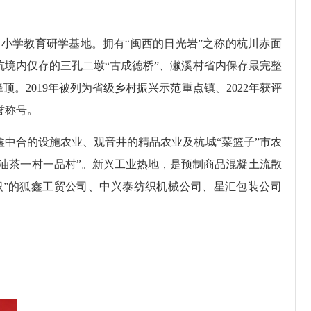
学教育研学基地。拥有“闽西的日光岩”之称的杭川赤面
境内仅存的三孔二墩“古成德桥”、濑溪村省内保存最完整
。2019年被列为省级乡村振兴示范重点镇、2022年获评
誉称号。
合的设施农业、观音井的精品农业及杭城“菜篮子”市农
“油茶一村一品村”。新兴工业热地，是预制商品混凝土流散
织”的狐鑫工贸公司、中兴泰纺织机械公司、星汇包装公司