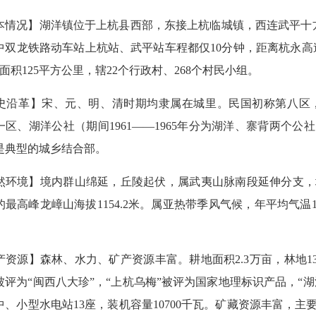
况】湖洋镇位于上杭县西部，东接上杭临城镇，西连武平十方
中双龙铁路动车站上杭站、武平站车程都仅10分钟，距离杭永高速
人，面积125平方公里，辖22个行政村、268个村民小组。
革】宋、元、明、清时期均隶属在城里。民国初称第八区，
区、湖洋公社（期间1961——1965年分为湖洋、寨背两个公社
是典型的城乡结合部。
境】境内群山绵延，丘陵起伏，属武夷山脉南段延伸分支，地
最高峰龙嶂山海拔1154.2米。属亚热带季风气候，年平均气温19.
源】森林、水力、矿产资源丰富。耕地面积2.3万亩，林地13
被评为“闽西八大珍”，“上杭乌梅”被评为国家地理标识产品，“
中、小型水电站13座，装机容量10700千瓦。矿藏资源丰富，