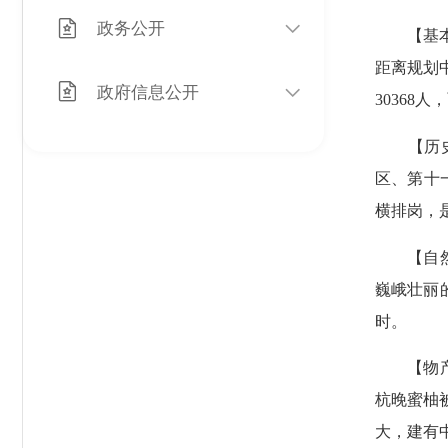
政务公开
【基本情
距离规划
政府信息公开
30368
【历史沿
区、第十一
横排岗，
【自然环
巍峨壮丽的
时。
【物产资
杭晚蜜柚
大，建有