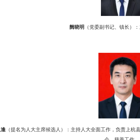
阙晓明
（党委副书记、镇长）：
恩逢
（
提名为
人大主席
候选人
）：
主持人大全面工作，负责上杭
会、慈善工作。