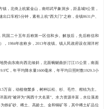
镇，北倚上杭紫金山，南邻武平象洞乡，距县城9公里，
出口车程5分钟，素有上杭“西大门”之称，全镇8631户、
民国二十五年后称第一区信和乡。解放后，先后称信和
），1984年改称乡，2013年改镇。镇人民政府设在湖洋村
势由东南向西北倾斜，北面蜿蜒曲折汀江15公里，南面
9℃，年平均降水量1600毫米，年平均日照时数1929.3小
.5万亩，动植物繁多，树种以松、杉、毛竹、柑桔为主。
湖洋蒸鸡”被评为“闽西十大名菜”。水力资源丰富，水位落差
主要为铁矿砂、稀土、高龄土、金和铜矿等，其中稀土矿品位