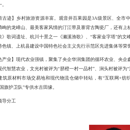
一。
迹】乡村旅游资源丰富。观音井百果园是3A级景区、全市中小
嶙峋的龙嶂山、最美客家风情的汀江带及寨背古陶瓷厂，还有上杭
歌》歌词遗址、杭川十景之一《濑溪渔歌》、“客家金字塔”的文峰顶
特色镇、上杭县建设中国特色社会主义先行示范区先进集体等荣
业】现代农业强镇，聚集了央企华润集团的循环农业、央企鑫中
现代智慧农业，文光村被评为“脐橙一村一品村”、涧头村被评为
建筑原材料市场交易地和现代物流仓储中转站，有“互联网+纺
门国旗护卫队”专供水古田缘。
导分工