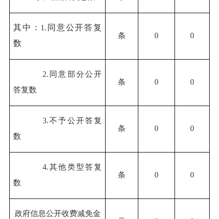
其中：
同意公开答复
1.
条
0
0
数
2.
同意部分公开
条
0
0
答复数
3.
不予公开答复
条
0
0
数
4.
其他类型答复
条
0
0
数
政府信息公开收费减免金