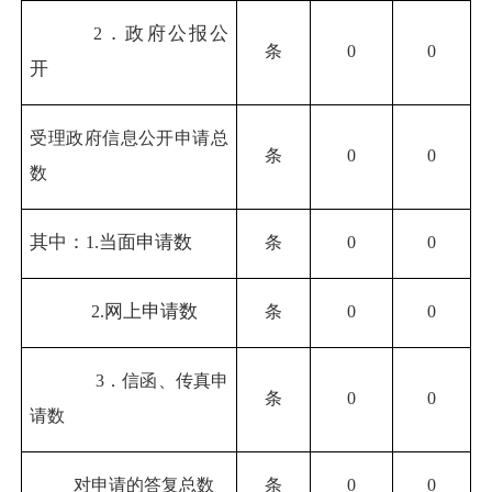
．政府公报公
2
条
0
0
开
受理政府信息公开申请总
条
0
0
数
其中：
当面申请数
1.
条
0
0
网上申请数
2.
条
0
0
3
．信函、传真申
条
0
0
请数
对申请的答复总数
条
0
0