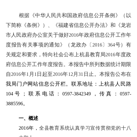
根据《中华人民共和国政府信息公开条例》（以
下简称《条例》）、《福建省信息公开办法》和《龙岩
市人民政府办公室关于做好
年政府信息公开工作年
2016
度报告有关事项的通知》（龙政办〔
〕
号）有
2016
364
关规定和要求，特向社会公布上杭县教育局
年度政
2016
府信息公开工作年度报告。
本报告中所列数据统计期限
自
年
月
日起至
年
月
日止。本报告公布在
2016
1
1
2016
12
31
我局门户网站信息公开栏。联系地址：上杭县人民路
号；联系电话：
，传真：
104
0597-3842349
0597-
。
3885596
一、概述
2016
年，
全县教育系统认真学习宣传贯彻党的十八