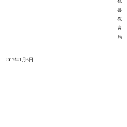
杭
县
教
育
局
年
月
日
2017
1
6