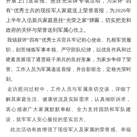
开展上门送喜报、悬挂光荣牌专项活动，为荣评“四
有”优秀士兵的现役军人家庭送上荣誉喜报，为2026年
上半年入伍新兵家庭悬挂“光荣之家”牌匾，切实把党和
政府的关怀与荣誉送到军属心坎上。
我镇获评“四有”优秀士兵官兵牢记初心使命、扎根军营履
职，刻苦锤炼军事本领、严守部队纪律，以优良作风和过
硬素质展现了通贤籍子弟兵的良好形象，为家乡争得了荣
誉。
工作人员为军属递送喜报，并合影留念，定格光荣时
刻。
走访慰问过程中，工作人员与军属亲切交谈，详细了
解其家庭生活、健康状况及实际需求，认真倾听诉求，
衷心感谢广大家属默默奉献、全力支持国防和军队建
设，筑牢军人安心服役的坚实后方。
此次活动有效增强了现役军人及家属的荣誉感、幸福