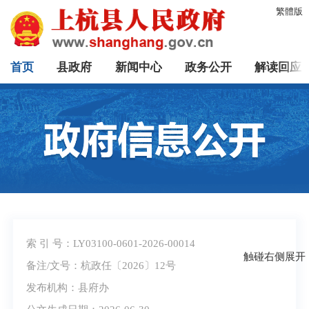
繁體版
首页
县政府
新闻中心
政务公开
解读回应
索 引 号：LY03100-0601-2026-00014
触碰右侧展开
备注/文号：杭政任〔2026〕12号
发布机构：县府办