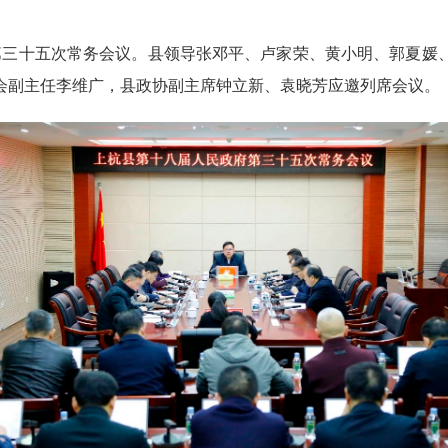
三十五次常务会议。县领导张邓平、卢家荣、黄小明、郭夏媛
会副主任李维广，县政协副主席钟立新、袁晓芳应邀列席会议。