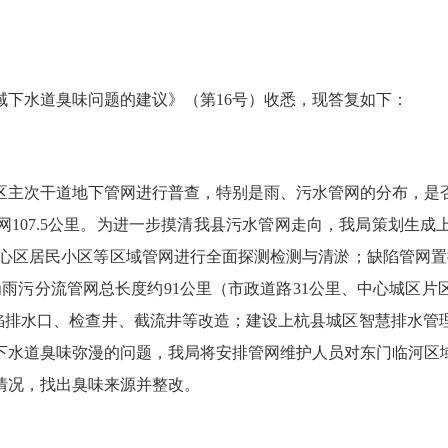
水道臭味问题的建议》（第16号）收悉，现答复如下：
主次干道地下管网进行普查，特别是雨、污水管网的分布，是否
107.5公里。为进一步摸清我县污水管网走向，我局策划生
区中心区居民小区等区域管网进行全面探测检测与清淤；缺陷管网置换
为雨污分流管网总长度约91公里（市政道路31公里、中心城区片
缺陷排水口、检查井、截流井等改造；建设上杭县城区智慧排水
下水道臭味弥漫的问题，我局将安排管网维护人员对东门临河区
情况，找出臭味来源并整改。