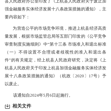
县人民政府办公室印发了《
上杭县人民政府关于废止加
强金融服务实体经济发展十八条政策措施的通知
》，主
要内容如下：
为营造公平
的
市场竞争环境，推进
上杭
县经济高质
量发展，根据市场监管总局等五部门印发
的
《公平竞争
审查制度实施细则》中
“
第十三条 市场准入和退出标准
（一）不得设置不合理或者歧视性的准入和退出条
件
”
的有关规定，经
上杭
县
人民
政府
研究，决定将《上
杭县人民政府关于印发上杭县加强金融服务实体经济发
展十八条政策措施的通知》（杭政〔
2020
〕
17
号）予
以废止。
该
通知自
2024
年
5
月
6
日起施行。
相关文件