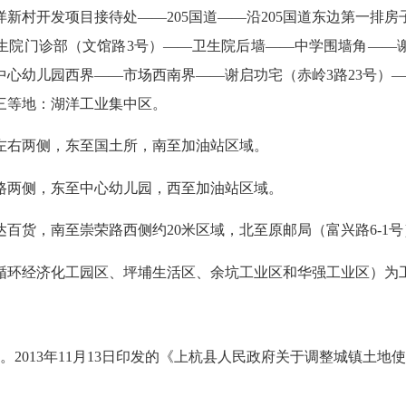
洋新村开发项目接待处
——205
国道
——
沿
205
国道东边第一排房
生院门诊部（文馆路
3
号）
——
卫生院后墙
——
中学围墙角
——
中心幼儿园西界
——
市场西南界
——
谢启功宅（赤岭
3
路
23
号）
三等地：湖洋工业集中区。
左右两侧，东至国土所，南至加油站区域。
路两侧，东至中心幼儿园，西至加油站区域。
达百货，南至崇荣路西侧约
20
米区域，北至原邮局（富兴路
6-1
号
循环经济化工园区、坪埔生活区、余坑工业区和华强工业区）为
。
2013
年
11
月
13
日印发的《上杭县人民政府关于调整城镇土地