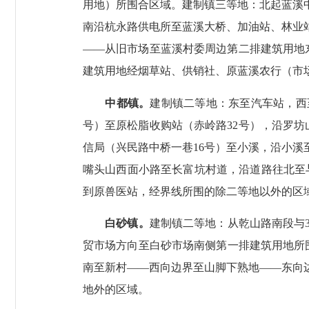
用地）所围合区域。建制镇三等地：北起蓝溪
南沿杭永路供电所至蓝溪大桥、加油站、林业
——
从旧市场至蓝溪村委周边第二排建筑用地
建筑用地经烟草站、供销社、原蓝溪农行（市
中都镇。
建制镇二等地：东至汽车站，西
号）至原松脂收购站（赤岭路
32
号），沿罗坊
信局（兴民路中桥一巷
16
号）至小溪，沿小溪
嘴头山西面小路至长富坑村道，沿道路往北至
到原兽医站，经界线所围的除二等地以外的区
白砂镇。
建制镇二等地：从乾山路南段与
贸市场方向至白砂市场南侧第一排建筑用地所
南至新村
——
西向边界至山脚下熟地
——
东向
地外的区域。