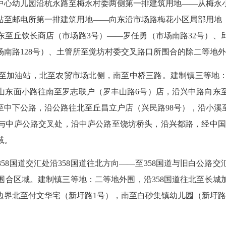
中心幼儿园沿杭永路至梅永村委两侧第一排建筑用地
——
从梅永
站至邮电所第一排建筑用地
——
向东沿市场路梅花小区局部用地
东至丘钦长商店（市场路
3
号）
——
罗任勇（市场南路
32
号）、
场南路
128
号）、土管所至觉坊村委交叉路口所围合的除二等地外
至加油站，北至农贸市场北侧，南至中桥三路。建制镇三等地
山东面小路往南至罗志联户（罗丰山路
6
号）店，沿兴中路向东
至中下公路，沿公路往北至丘昌立户店（兴民路
98
号），沿小溪
与中庐公路交叉处，沿中庐公路至饶坊桥头，沿兴都路，经中国
域。
358
国道交汇处沿
358
国道往北方向
——
至
358
国道与旧白公路交
围合区域。建制镇三等地：二等地外围，沿
358
国道往北至长城
边界北至付文华宅（新圩路
1
号），南至白砂集镇幼儿园（新圩