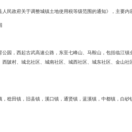
县人民政府关于调整城镇土地使用税
等级
范围的通知
》，主要内
围
育公园，西起古武高速公路，东至七峰山、马鞍山，包括临江镇
、西陂村、城北社区、城南社区、城西社区、城东社区、金山社
镇，稔田镇，旧县镇，溪口镇，通贤镇，蓝溪镇，中都镇，白砂