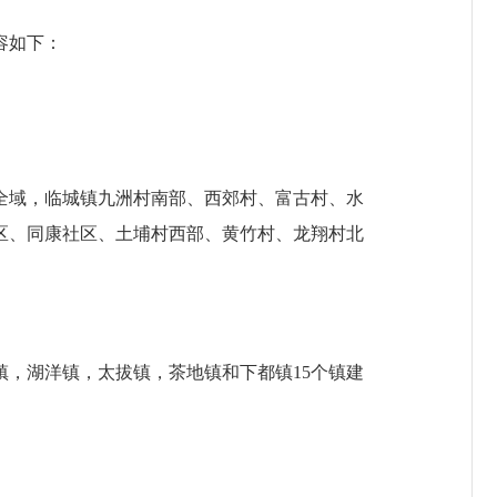
容如下：
全域，临城镇九洲村南部、西郊村、富古村、水
区、同康社区、土埔村西部、黄竹村、龙翔村北
镇，湖洋镇，太拔镇，茶地镇和下都镇
15
个镇建