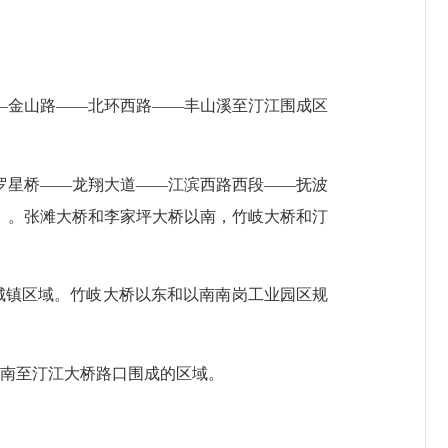
—
金山路
——
北环西路
——
丰山溪至汀江围成区
罗星桥
——
龙翔大道
——
江滨西路西段
——
抚波
）。张滩大桥和李家坪大桥以南，竹岐大桥和汀
城镇区域。竹岐大桥以东和以南南岗工业园区规
南至汀江大桥路口围成的区域。