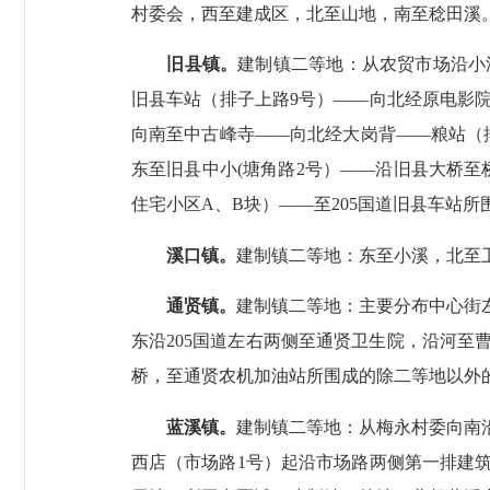
村委会，西至建成区，北至山地，南至稔田溪
旧县镇。
建制镇二等地：从农贸市场沿小
旧县车站（排子上路
9
号）
——
向北经原电影
向南至中古峰寺
——
向北经大岗背
——
粮站（
东至旧县中小
(
塘角路
2
号）
——
沿旧县大桥至
住宅小区
A
、
B
块）
——
至
205
国道旧县车站所
溪口镇。
建制镇二等地：东至小溪，北至
通贤镇。
建制镇二等地：主要分布中心街
东沿
205
国道左右两侧至通贤卫生院，沿河至
桥，至通贤农机加油站所围成的除二等地以外
蓝溪镇。
建制镇二等地：从梅永村委向南
西店（市场路
1
号）起沿市场路两侧第一排建