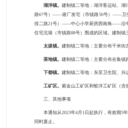
湖洋镇。
建制镇二等地：湖洋客运站、湖
路
67
号）
——
谢厂发宅（市镇路
50
号）
——
卫
排二路
21
号）
——
中心小学厨房西南角
——
沿
住宅北墙（市镇路
88
号）围成的区域。建制镇
太拔镇。
建制镇二等地：主要分布千米街
茶地镇。
建制镇二等地：主要分布在集镇
下都镇。
建制镇二等地：东至卫生院、兴
工矿区。
紫金山工矿区和蛟洋工矿区（含
三、其他事项
本通知从
2023
年
4
月
1
日起执行，有效期
5
年
同时废止。