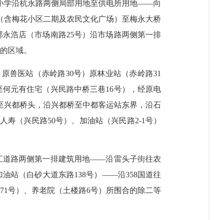
小学沿杭永路两侧局部用地至供电所用地
——
向
（含梅花小区二期及农民文化广场）至梅永大桥
邱永浩店（市场南路
25
号）沿市场路两侧第一排
的区域。
：原兽医站（赤岭路
30
号）原林业站（赤岭路
31
至何元有住宅（兴民路中桥三巷
16
号），经原电
至兴都桥头，沿兴都桥至中都客运站东界，沿石
人寿（兴民路
50
号）、加油站（兴民路
2-1
号）
汇道路两侧第一排建筑用地
——
沿雷头子街往农
加油站（白砂大道东路
138
号）
——
沿
358
国道往
路
71
号）、养老院（土楼路
6
号）所围合的除二等