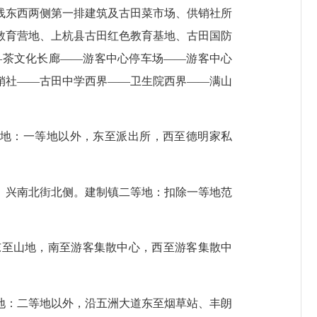
线东西两侧第一排建筑及古田菜市场、供销社所
教育营地、上杭县古田红色教育基地、古田国防
—
茶文化长廊
——
游客中心停车场
——
游客中心
销社
——
古田中学西界
——
卫生院西界
——
满山
地：一等地以外，
东至派出所，西至德明家私
、兴南北街北侧。建制镇二等地：扣除一等地范
东至山地，南至游客集散中心，西至游客集散中
地：二等地以外，沿五洲大道东至烟草站、丰朗