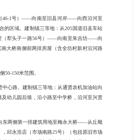
街
46-1
号）
——
向南至旧县河岸
——
向西沿河至
合的区域。建制镇三等地：从
205
国道旧县车站
堂（犁头子一路
56
号）
——
向南至朱吉坊
——
向
滨南大桥南侧前两排房屋（含全坊村新村沿河路
侧
50-150
米范围。
贤中心路。建制镇三等地：从通贤农机加油站向
墙及幼儿园后墙，沿小路至中学桥，沿河至兴贤
向东两侧第一排建筑用地至梅永大桥
——
从丘顺
），邱永浩店（市场南路
25
号）（包括原旧市场