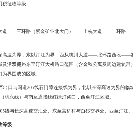
用税征收等级
大道
——
三环路（紫金矿业北大门）
——
上杭大道
——
二环路
—
深高速为界，东以汀江为界，西从杭川大道
——
北环路西段
——
域及沿双拥路东至汀江大桥路口范围（含金秋公寓及周边建筑群
口为界围成的区域。
西出口与国道
205
线石门障连接线为界，北以长深高速为界的临
（杭永线）与南互通接线红绿灯路口，西至汀江区
域。
05
线与长深高速交汇处、东至宫桥村与白砂交界处、西至汀江、
收等级