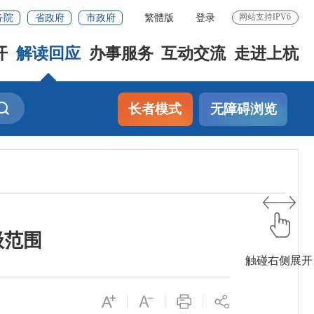
务院
省政府
市政府
繁體版
登录
网站支持IPV6
开
解读回应
办事服务
互动交流
走进上杭
长者模式
无障碍浏览
级范围
触碰右侧展开