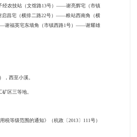
子经农技站（文馆路
13
号）
——
谢亮辉宅（市镇
谢启昌宅（横排二路
22
号）
——
粮站西南角（横
——
谢福英宅东墙角（市镇西路
1
号）
——
谢耀雄
），西至小溪。
工矿区三等地。
使用税等级范围的通知》（杭政〔
2013
〕
111
号）