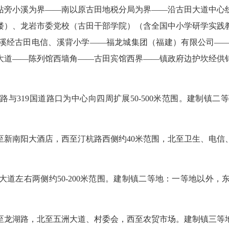
站旁小溪为界
——
南以原古田地税分局为界
——
沿古田大道中心
楼）、龙岩市委党校（古田干部学院）（含全国中小学研学实践
溪经古田电信、溪背小学
——
福龙城集团（福建）有限公司
—
大道
——
陈列馆西墙角
——
古田宾馆西界
——
镇政府边护坎经供
昌路与
319
国道路口为中心向四周扩展
50-500
米范围。建制镇二等
至新南阳大酒店，西至汀杭路西侧约
40
米范围，北至卫生、电信
大道左右两侧约
50-200
米范围。建制镇二等地：一等地以外，
。
至龙湖路，北至五洲大道、村委会，西至农贸市场。建制镇三等