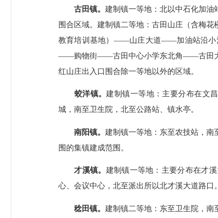
古田镇
。
建制镇一等地：北以中石化加油
围合区域。建制镇二等地：古田山庄（含梅花
教育培训基地）
——
山庄大道
——
加油站沿小
——
购物街
——
古田中心小学东北角
——
古田
红山庄出入口围合除一等地以外的区域。
蛟洋镇。
建制镇一等地：主要分布在文
城，南至卫生院，
北至公路站、镇水
亭。
南阳镇。
建制镇一等地：东至农技站，南
围的集镇建成范围。
才溪镇
。
建制镇一等地：主要分布在才溪
心、会议中心，北至派出所以北才溪大道路口
稔田镇。
建制镇二等地：东至卫生院，南