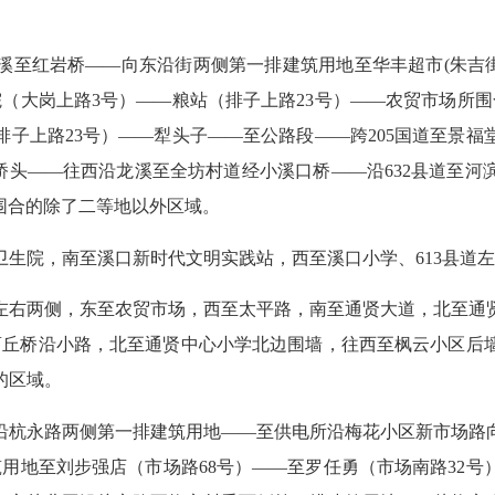
。
溪至红岩桥
——
向东沿街两侧第一排建筑用地至华丰超市
(
朱吉
院（大岗上路
3
号）
——
粮站（排子上路
23
号）
——
农贸市场所围
排子上路
23
号）
——
犁头子
——
至公路段
——
跨
205
国道至景福
桥头
——
往西沿龙溪至全坊村道经小溪口桥
——
沿
632
县道至河
围合的除了二等地以外区域。
卫生院，南至溪口新时代文明实践站，西至溪口小学、
613
县道左
左右两侧，东至农贸市场，西至太平路，南至通贤大道，北至通
曹丘桥沿小路，北至通贤中心小学北边围墙，往西至枫云小区后
的区域。
沿杭永路两侧第一排建筑用地
——
至供电所沿梅花小区新市场路
筑用地至刘步强店（市场路
68
号）
——
至罗任勇（市场南路
32
号