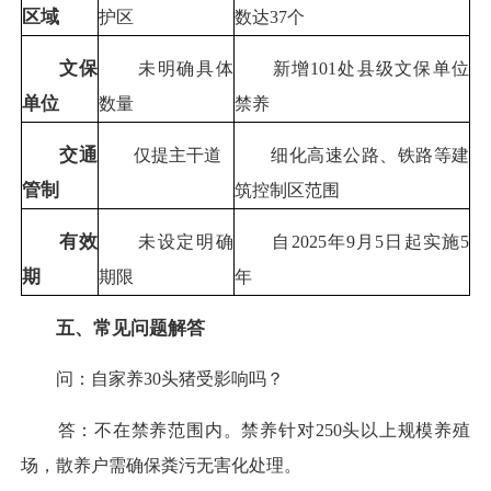
区域
护区
数达37个
文保
未明确具体
新增101处县级文保单位
单位
数量
禁养
交通
仅提主干道
细化高速公路、铁路等建
管制
筑控制区范围
有效
未设定明确
自2025年9月5日起实施5
期
期限
年
五、常见问题解答
问：自家养30头猪受影响吗？
答：不在禁养范围内。禁养针对250头以上规模养殖
场，散养户需确保粪污无害化处理。