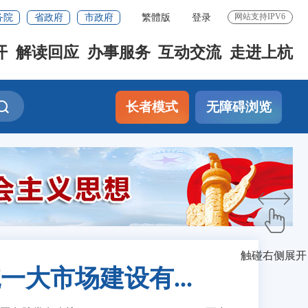
务院
省政府
市政府
繁體版
登录
网站支持IPV6
开
解读回应
办事服务
互动交流
走进上杭
长者模式
无障碍浏览
触碰右侧展开
大市场建设有...