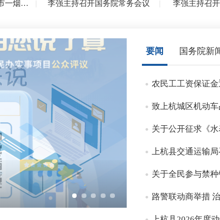
习近平对湖南长沙浏阳市一烟花厂爆炸事故作出...
|
李强主持召开国务院常务会议
|
李强主持召开
要闻
国务院新
农民工工资保证金
致上杭城区机动车
关于公开征求《水表
上杭县交通运输局召
关于全民参与禁种
目公众评议
路警联动商举措 治
上杭县2026年度