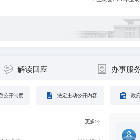
全国名特优新农产品产销对接活动展...
定制度（征求意见稿）》和《专项...
解读回应
办事服
工作机制办公室 中央纪委办公...
息公开制度
法定主动公开内容
政
引进高素质人才拟聘用人员公示
更多>>
鹏强等9人为我县第十八批高校...