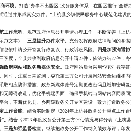
营商环境。
打造“办事不出园区”政务服务体系，在园区推行“全帮办
试通过并形成真实办件。“上杭县乡镇便民服务中心规范化建设的经
规范工作流程。
规范政府信息公开申请办理工作，不断完善《上杭
示范文本》。
三是提升办件水平。
充分发挥政府法律顾问的参谋
信息依申请公开答复行政复议、行政诉讼风险。
四是加强沟通协
季度，全县共收到政府信息公开申请27件，依法办结27件，办结
加强政府网站和政务新媒体安全。
政府网站后台采用“VPN+数字
。同时，注重日常监测，委托第三方公司开展网站安全运维和内
采取相应防御措施。政务新媒体账号定期更改密码且增加密码复
和无障碍改造，优化手机端界面，确保手机端与网站内容同质同
平台，不断优化县、乡两级政务公开专区建设，致力打造政务公开专
制定工作台账。
结合实际制定《2024年上杭县政务公开重点工作
”。
结合《2023 年度政务公开第三方评估情况与得分表（上杭县
。
三是加强监督检查。
继续把政务公开工作纳入绩效考评，印发《