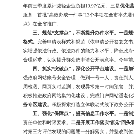
年前三季度累计减轻企业负担19.97亿元。三是
优化
服务，首批“高效办成一件事”13个事项在全市率先测
点》在全省推广。
三、规范“支撑点”，不断提升办件水平。一是
格式。
完善申请表样式和规范《依申请公开答复文书
实增强依法行政、依法办件的能力和水平，降低政府
合理诉求，切实提升群众依申请公开满意率。今年前三
四、抓实“突破点”，深化公开平台建设。一是
强政府网站账号安全管理，做到一号一人，责任到人
周检测、网页实时监测，发现异常第一时间预警，并
积极推进政府网站集约化建设，完成门户网站适老化
务专区建设。
积极探索打造立体联动式线下政务公开
五、强化“保障点”，提高信息工作水平。一是
责任单位和时限要求。
二是开展工作落实情况“回头看
对第三方评估发现的问题逐一分解落实，并整改到位