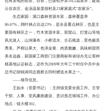
也有发电的前景。目前，已探钻开采10口温泉井，建成
云谷农庄、金汤温泉度假村及23家家庭式“农家乐”。
生态家园：溪口森林资源丰富，森林覆盖率
86.67%，阔叶林占比达23%，是全县重点林区，也是主
要国有林区之一，竹木资源丰富。双髻山、灯笼山等地
风光迷人，山涧瀑布、小桥流水、古石栈道，景色极其
秀美。芦柑以果大、色泽金黄、肉质脆嫩、风味鲜甜而
美名远扬，获国家工商部门注册商标和省绿办无公害种
植基地认证标志，还作为2009年大年三十时任中共中央
总书记胡锦涛同志视察古田时赠送水果之一。
——领导信息。
王如永（党委书记）：主持镇党委全面工作。主管
干部、人事、党风廉政建设、意识形态领域工作。办公
地点：镇大楼302。