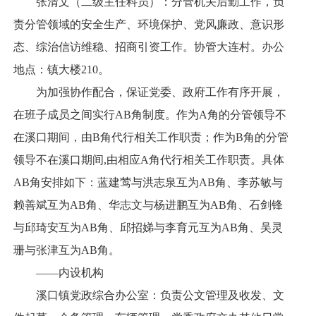
张清文（二级主任科员）：分管机关后勤工作，负
责分管领域的安全生产、环境保护、党风廉政、意识形
态、综治信访维稳、招商引资工作。协管大连村。办公
地点：镇大楼210。
为加强协作配合，保证党委、政府工作有序开展，
在班子成员之间实行AB角制度。作为A角的分管领导不
在溪口期间，由B角代行相关工作职责；作为B角的分管
领导不在溪口期间,由相应A角代行相关工作职责。具体
AB角安排如下：蓝建莺与洪志泉互为AB角、李苏敏与
赖善斌互为AB角、华志文与杨进鹏互为AB角、石剑锋
与邱琦安互为AB角、邱招娣与李育元互为AB角、吴灵
珊与张津互为AB角。
——内设机构
溪口镇党政综合办公室：负责公文管理及收发、文