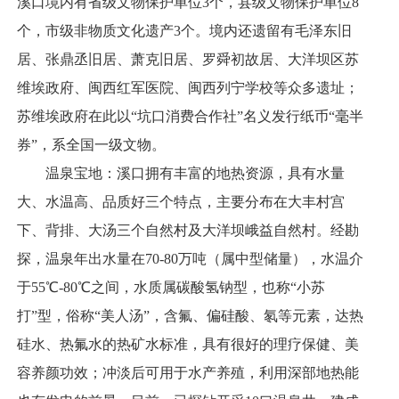
溪口境内有省级文物保护单位3个，县级文物保护单位8
个，市级非物质文化遗产3个。境内还遗留有毛泽东旧
居、张鼎丞旧居、萧克旧居、罗舜初故居、大洋坝区苏
维埃政府、闽西红军医院、闽西列宁学校等众多遗址；
苏维埃政府在此以“坑口消费合作社”名义发行纸币“毫半
券”，系全国一级文物。
温泉宝地：溪口拥有丰富的地热资源，具有水量
大、水温高、品质好三个特点，主要分布在大丰村宫
下、背排、大汤三个自然村及大洋坝峨益自然村。经勘
探，温泉年出水量在70-80万吨（属中型储量），水温介
于55℃-80℃之间，水质属碳酸氢钠型，也称“小苏
打”型，俗称“美人汤”，含氟、偏硅酸、氡等元素，达热
硅水、热氟水的热矿水标准，具有很好的理疗保健、美
容养颜功效；冲淡后可用于水产养殖，利用深部地热能