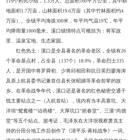
119个村民小组，1.3万人。总面积160平方公里，其中耕
地面积1.7万亩，山林面积19.6万亩（其中竹林面积约4
万亩）。全镇平均海拔300米，年平均气温19℃，年平
均降雨量1800毫米。溪口镇情特点可概括为：将军故
里、温泉宝地、生态家园。
红色热土：溪口是全县著名的革命老区，全镇有26
个革命基点村，占全县（137个）18.9%，革命烈士335
人，是开国中将罗舜初、少将邱相田和抗日英烈廖海涛
及原上杭县委书记兼首任县长张昭娣等革命前辈的故
乡。在革命战争年代，溪口还是著名的红色秘密交通干
线主要站点之一（入杭首站），境内有当丰高寨坑、大
洋坝“鸳鸯楼”“诒燕楼”、大厚坑口“挹春堂”、三溪“尚德
堂”等五个站点。据考证，毛泽东在大洋坝视察萧克主
持的分田分地工作后创作了《清平乐·蒋桂战争》一词。