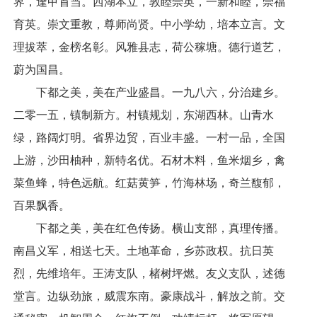
界，逢甲首当。西湖本立，敦睦崇英，一新和睦，崇福
育英。崇文重教，尊师尚贤。中小学幼，培本立言。文
理拔萃，金榜名彰。风雅县志，荷公稼塘。德行道艺，
蔚为国昌。
下都之美，美在产业盛昌。一九八六，分治建乡。
二零一五，镇制新方。村镇规划，东湖西林。山青水
绿，路阔灯明。省界边贸，百业丰盛。一村一品，全国
上游，沙田柚种，新特名优。石材木料，鱼米烟乡，禽
菜鱼蜂，特色远航。红菇黄笋，竹海林场，奇兰馥郁，
百果飘香。
下都之美，美在红色传扬。横山支部，真理传播。
南昌义军，相送七天。土地革命，乡苏政权。抗日英
烈，先维培年。王涛支队，楮树坪燃。友义支队，述德
堂言。边纵劲旅，威震东南。豪康战斗，解放之前。交