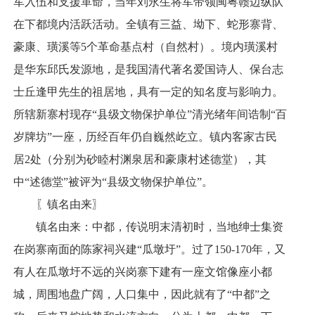
军入伍和支援革命，当年刘永生将军带领闽粤赣边纵队
在下都境内活跃活动。全镇有三益、坳下、蛇形寨背、
豪康、璜溪等5个革命基点村（自然村）。境内璜溪村
是华东邱氏发源地，是我国清代著名爱国诗人、保台志
士丘逢甲先生的祖居地，具有一定的知名度与影响力。
所辖新寨村现存“县级文物保护单位”清光绪年间诰制“百
岁牌坊”一座，历经百年仍自巍然屹立。镇内客家古民
居2处（分别为砂睦村渊泉居和豪康村述德堂），其
中“述德堂”被评为“县级文物保护单位”。
〖镇名由来〗
镇名由来：中都，传说明末清初时，当地绅士集资
在岗寨南面的陈家祠兴建“瓜墩圩”。过了150-170年，又
有人在瓜墩圩不远的兴岗寨下建有一座文馆像座小都
城，周围地盘广阔，人口集中，因此就有了“中都”之