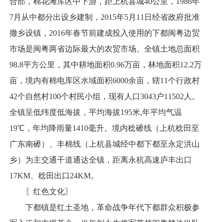
合部，棉花滩库区中下游，距上杭县城40公里，1986年
7月从中都分出设乡建制，2015年5月11日经省政府批准
撤乡设镇，2016年春节前建成投入使用的下都闽粤边贸
市场是闽粤两省边际最大的农贸市场。全镇土地总面积
98.8平方公里，其中耕地面积0.96万亩，林地面积12.2万
亩，境内有棉电库区水域面积6000余亩，辖11个行政村
42个自然村100个村民小组，现有人口3043户11502人。
全镇呈低纬度低海拔，平均海拔195米,年平均气温
19℃，年均降雨量1410毫升。境内稔礤线（上杭稔田至
广东南礤）、丰棉线（上杭县城经中都下都至永定洪山
乡）为主交通干道通达全镇，距离永杭高速庐丰出口
17KM、稔田出口24KM。
〖红色文化〗
下都镇是红土圣地，革命战争年代下都群众积极参