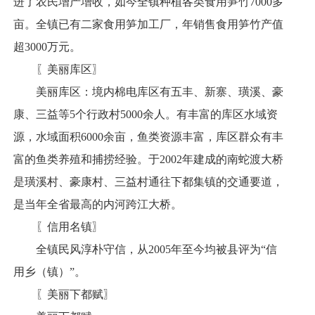
进了农民增产增收，如今全镇种植各类食用笋竹7000多
亩。全镇已有二家食用笋加工厂，年销售食用笋竹产值
超3000万元。
〖美丽库区〗
美丽库区：境内棉电库区有五丰、新寨、璜溪、豪
康、三益等5个行政村5000余人。有丰富的库区水域资
源，水域面积6000余亩，鱼类资源丰富，库区群众有丰
富的鱼类养殖和捕捞经验。于2002年建成的南蛇渡大桥
是璜溪村、豪康村、三益村通往下都集镇的交通要道，
是当年全省最高的内河跨江大桥。
〖信用名镇〗
全镇民风淳朴守信，从2005年至今均被县评为“信
用乡（镇）”。
〖美丽下都赋〗