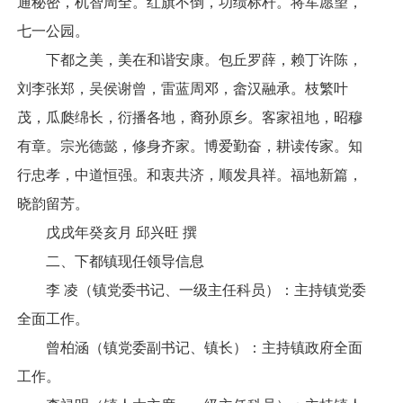
通秘密，机智周全。红旗不倒，功绩标杆。将军愿望，
七一公园。
下都之美，美在和谐安康。包丘罗薛，赖丁许陈，
刘李张郑，吴侯谢曾，雷蓝周邓，畲汉融承。枝繁叶
茂，瓜瓞绵长，衍播各地，裔孙原乡。客家祖地，昭穆
有章。宗光德懿，修身齐家。博爱勤奋，耕读传家。知
行忠孝，中道恒强。和衷共济，顺发具祥。福地新篇，
晓韵留芳。
戊戌年癸亥月 邱兴旺 撰
二、下都镇现任领导信息
李 凌（镇党委书记、一级主任科员）：主持镇党委
全面工作。
曾柏涵（镇党委副书记、镇长）：主持镇政府全面
工作。