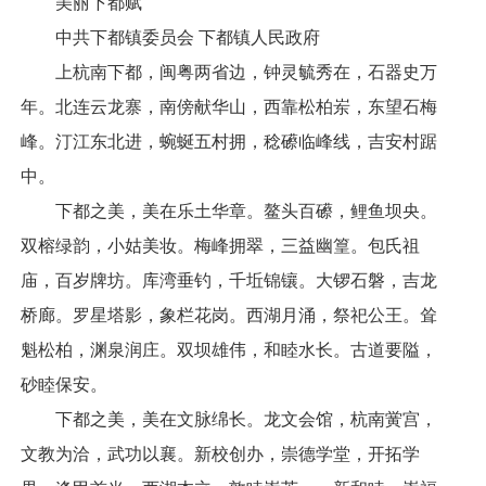
美丽下都赋
中共下都镇委员会 下都镇人民政府
上杭南下都，闽粤两省边，钟灵毓秀在，石器史万
年。北连云龙寨，南傍献华山，西靠松柏岽，东望石梅
峰。汀江东北进，蜿蜒五村拥，稔礤临峰线，吉安村踞
中。
下都之美，美在乐土华章。鳌头百礤，鲤鱼坝央。
双榕绿韵，小姑美妆。梅峰拥翠，三益幽篁。包氏祖
庙，百岁牌坊。库湾垂钓，千坵锦镶。大锣石磐，吉龙
桥廊。罗星塔影，象栏花岗。西湖月涌，祭祀公王。耸
魁松柏，渊泉润庄。双坝雄伟，和睦水长。古道要隘，
砂睦保安。
下都之美，美在文脉绵长。龙文会馆，杭南黉宫，
文教为洽，武功以襄。新校创办，崇德学堂，开拓学