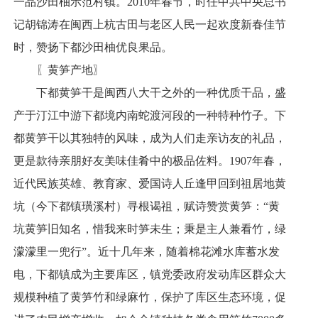
一品沙田柚示范村镇。2010年春节，时任中共中央总书
记胡锦涛在闽西上杭古田与老区人民一起欢度新春佳节
时，赞扬下都沙田柚优良果品。
〖黄笋产地〗
下都黄笋干是闽西八大干之外的一种优质干品，盛
产于汀江中游下都境内南蛇渡河段的一种特种竹子。下
都黄笋干以其独特的风味，成为人们走亲访友的礼品，
更是款待亲朋好友美味佳肴中的极品佐料。1907年春，
近代民族英雄、教育家、爱国诗人丘逢甲回到祖居地黄
坑（今下都镇璜溪村）寻根谒祖，赋诗赞赏黄笋：“黄
坑黄笋旧知名，惜我来时笋未生；秉是主人兼看竹，绿
濛濛里一兜行”。近十几年来，随着棉花滩水库蓄水发
电，下都镇成为主要库区，镇党委政府发动库区群众大
规模种植了黄笋竹和绿麻竹，保护了库区生态环境，促