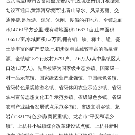
古武高速(漳州古雷港至龙岩武平)过境稔田镇并根据规
划设互通口,黄潭河穿境而过,青山绿水、风景秀丽、交
通便捷,是旅游、观光、休闲、度假的好地方。全镇总面
积147.61平方公里,现有耕地面积21687.1亩,山林面积
166517亩,水域面积1.2万亩,拥有钼、铁、稀土、锰、瓷
土等丰富的矿产资源,已初步探明蕴藏较丰富的温泉资
源。全镇辖18个行政村,6791户、2.6万人(其中集镇区人
口达1.3万人)。先后被评为国家级生态乡镇、国家级一
村一品示范镇、国家级农业产业强镇、中国绿色名镇、
省级特色景观旅游名镇、省级休闲农业示范乡镇、省级
农村宣传思想文化工作示范乡镇、省级绿色乡镇、省级
农村产业融合发展试点示范乡(镇)、省级文明乡镇、龙
岩市“321”特色乡镇(商贸重镇)、龙岩市“平安和谐乡
镇”、上杭县小城镇综合改革建设试点镇、上杭县新时