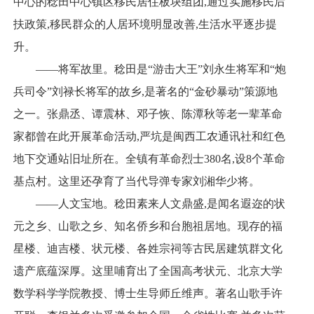
中心的稔田中心镇区移民居住板块组团,通过实施移民后
扶政策,移民群众的人居环境明显改善,生活水平逐步提
升。
——将军故里。稔田是“游击大王”刘永生将军和“炮
兵司令”刘禄长将军的故乡,是著名的“金砂暴动”策源地
之一。张鼎丞、谭震林、邓子恢、陈潭秋等老一辈革命
家都曾在此开展革命活动,严坑是闽西工农通讯社和红色
地下交通站旧址所在。全镇有革命烈士380名,设8个革命
基点村。这里还孕育了当代导弹专家刘湘华少将。
——人文宝地。稔田素来人文鼎盛,是闻名遐迩的状
元之乡、山歌之乡、知名侨乡和台胞祖居地。现存的福
星楼、迪吉楼、状元楼、各姓宗祠等古民居建筑群文化
遗产底蕴深厚。这里哺育出了全国高考状元、北京大学
数学科学学院教授、博士生导师丘维声。著名山歌手许