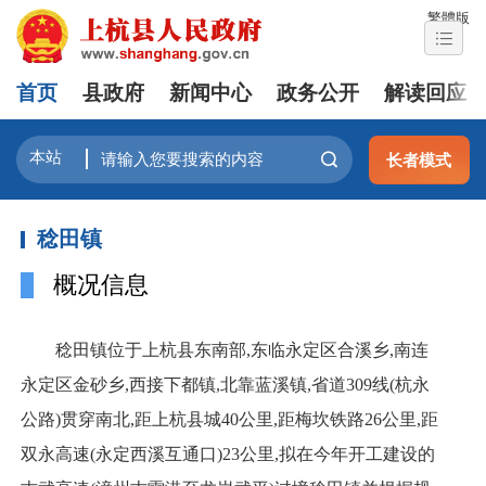
繁體版
首页
县政府
新闻中心
政务公开
解读回应
长者模式
稔田镇
概况信息
稔田镇位于上杭县东南部,东临永定区合溪乡,南连
永定区金砂乡,西接下都镇,北靠蓝溪镇,省道309线(杭永
公路)贯穿南北,距上杭县城40公里,距梅坎铁路26公里,距
双永高速(永定西溪互通口)23公里,拟在今年开工建设的