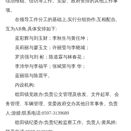
综治维稳、信访等工作。党委、政府安排的其他工作事
项。
在领导工作分工的基础上,实行分组协作,互相配合,
互为AB角,具体安排如下:
蓝彩辉与刘玉财；李秋生与黄任坤；
吴莉丽与廖玉文；许丽莹与李晓城；
罗洪强与刘 彬；陈道霖与林春花；
李沛华与李福平；张斌荣与李 华；
蓝丽琼与陈震平。
内设机构:
稔田镇党政办:负责公文管理及收发、文件起草、会
务管理、车辆管理、党委政府交办其他日常事务。负责
人:游婧;联系电话:0597-3139689
稔田镇纪委办:负责纪检监察工作。负责人:黄凤婷;