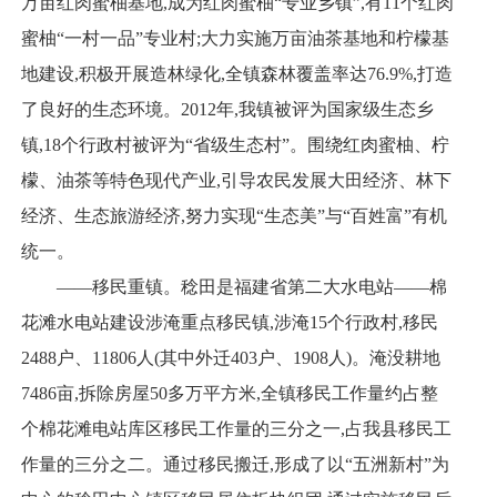
万亩红肉蜜柚基地,成为红肉蜜柚“专业乡镇”,有11个红肉
蜜柚“一村一品”专业村;大力实施万亩油茶基地和柠檬基
地建设,积极开展造林绿化,全镇森林覆盖率达76.9%,打造
了良好的生态环境。2012年,我镇被评为国家级生态乡
镇,18个行政村被评为“省级生态村”。围绕红肉蜜柚、柠
檬、油茶等特色现代产业,引导农民发展大田经济、林下
经济、生态旅游经济,努力实现“生态美”与“百姓富”有机
统一。
——移民重镇。稔田是福建省第二大水电站——棉
花滩水电站建设涉淹重点移民镇,涉淹15个行政村,移民
2488户、11806人(其中外迁403户、1908人)。淹没耕地
7486亩,拆除房屋50多万平方米,全镇移民工作量约占整
个棉花滩电站库区移民工作量的三分之一,占我县移民工
作量的三分之二。通过移民搬迁,形成了以“五洲新村”为