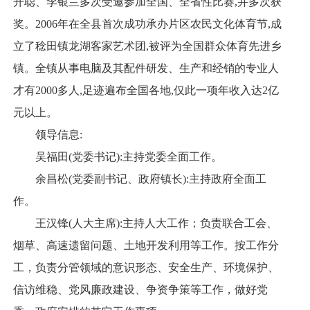
开聪、李银兰多次受邀参加全国、全省性比赛,并多次获
奖。2006年在全县首次成功承办片区农民文化体育节,成
立了稔田镇龙湖客家艺术团,被评为全国群众体育先进乡
镇。全镇从事电脑及其配件研发、生产和经销的专业人
才有2000多人,足迹遍布全国各地,仅此一项年收入达2亿
元以上。
领导信息:
吴福田(党委书记):主持党委全面工作。
余昌松(党委副书记、政府镇长):主持政府全面工
作。
王汉锋(人大主席):主持人大工作；负责联合工会、
烟草、高速遗留问题、土地开发利用等工作。按工作分
工，负责分管领域的意识形态、安全生产、环境保护、
信访维稳、党风廉政建设、争资争策等工作，做好党