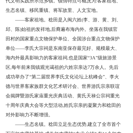
代文明实践所示范乡镇。镇情特点可概况为:客家祖地、
生态名镇、移民重镇、将军故里、人文宝地。
——客家祖地。稔田是入闽六姓(李、游、黄、刘、
邱、陈)始祖的发祥地,后裔遍布海内外。坐落在我镇官
田村的国家重点文物保护单位、全国涉台重点文物保护
单位——李氏大宗祠是东南亚保存最完好、规模最大、
海内外最具影响力的客家祖祠,也是国家“3A”级旅游景
区,每年前来我镇观光谒祖的六姓宗亲达7万余人。先后
成功举办了“第二届世界李氏文化论坛上杭峰会”、李火
德与世界客家族群文化艺术研讨会、世界游氏宗亲联谊
会揭牌暨游氏家庙重光庆典活动、黄氏天禄公宗祠重光
十周年庆典大会等大型活动,姓氏宗亲的凝聚力和稔田的
对外影响力不断增强。
——生态名镇。稔田立足生态优势,建立了全市首个