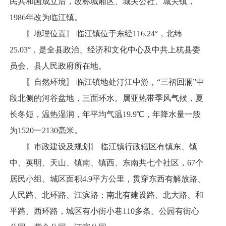
民共和国成立后，改称城厢区、城关公社、城关镇，
1986年改为临江镇。
〖地理位置〗 临江镇位于东经116.24°，北纬
25.03°，是全县政治、经济和文化中心及中共上杭县委
员会、县人民政府所在地。
〖自然环境〗 临江镇地处汀江中游，“三褶回澜”中
段北侧的河谷盆地，三面环水。属亚热带季风气候，夏
长冬短，温热湿润，年平均气温19.9℃，年降水量一般
为1520一2130毫米。
〖市政建设及规划〗 临江镇行政辖区有镇东、镇
中、英明、天山、镇南、镇西、东南共七个社区，67个
居民小组。城区面积4.9平方公里，贯穿东西有解放路、
人民路、北环路、江滨路；南北有建设路、北大路、和
平路、西环路，城区有小街小巷110多条。公园有街心