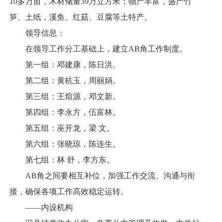
10多万亩，木材储量39万立方米；物产丰富，盛产竹
笋、土纸，溪鱼、红菇、豆腐等土特产。
领导信息：
在领导工作分工基础上，建立AB角工作制度。
第一组：邓建康，陈日洪。
第二组：黄杭玉，周丽娟。
第三组：王煊源，邓文新。
第四组：李永方，伍富林。
第五组：巫开龙，梁 文。
第六组：张晓琼，陈连生。
第七组：林 舒，李方东。
AB角之间要相互补位，加强工作交流、沟通与衔
接，确保各项工作高效稳定运转。
——内设机构