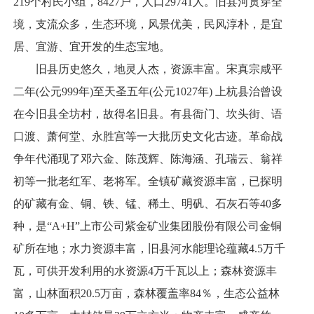
219个村民小组，8427户，人口29741人。旧县河贯穿全
境，支流众多，生态环境，风景优美，民风淳朴，是宜
居、宜游、宜开发的生态宝地。
旧县历史悠久，地灵人杰，资源丰富。宋真宗咸平
二年(公元999年)至天圣五年(公元1027年) 上杭县治曾设
在今旧县全坊村，故得名旧县。有县衙门、坎头街、语
口渡、萧何堂、永胜宫等一大批历史文化古迹。革命战
争年代涌现了邓六金、陈茂辉、陈海涵、孔瑞云、翁祥
初等一批老红军、老将军。全镇矿藏资源丰富，已探明
的矿藏有金、铜、铁、锰、稀土、明矾、石灰石等40多
种，是“A+H”上市公司紫金矿业集团股份有限公司金铜
矿所在地；水力资源丰富，旧县河水能理论蕴藏4.5万千
瓦，可供开发利用的水资源4万千瓦以上；森林资源丰
富，山林面积20.5万亩，森林覆盖率84％，生态公益林