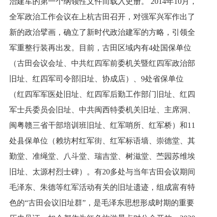
治建军的第一个纲领性文件而载入史册。 2014年10月，
全军政治工作会议在上杭古田召开，对强军兴军作出了
新的政治擘画，确立了新时代政治建军的方略，引领全
军重整行装再出发。目前，古田区域内有4处国保单位
（古田会议会址、中共红四军前委机关暨红四军政治部
旧址、红四军司令部旧址、协成店）、9处省保单位
（红四军军医处旧址、红四军后勤工作部门旧址、红四
军士兵委员会旧址、中共闽西特委机关旧址、主席洞、
闽粤赣三省干部培训班旧址、红军哨所、红军桥）和11
处县保单位（赖坊村红军街、红军标语墙、崇德堂、其
勤堂、准绳堂、八斗堂、瑞吉堂、树滋堂、苎园苏维埃
旧址、太源村烈士碑）。有20多处与当年古田会议期间
毛泽东、朱德等红军活动有关的旧址遗迹，组成富有特
色的“古田会议旧址群”，是毛泽东思想形成时期的重要