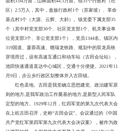
面积3.04万亩，山林面积44.5万亩。辖31个行政村（社
区）2.5万人，其中，畲族行政村1个（苏家坡）、革命
基点村3个（大源、云辉、大斜）。镇党委下属支部35
个（其中村党支部30个、社区党支部1个、机关事业单
位党支部3个、非公党支部1个），党员1344名。镇区内
319国道、厦蓉高速、赣瑞龙铁路、规划中的双龙高铁
穿境而过，设有高速互通口和动车站（古田会址站），
池田快速通道直达中心城区，交通十分便捷。2021年11
月9日，步云乡行政区划整体并入古田镇。
红色圣地。古田是我党确立思想建党、政治建军原
则的地方,是我军政治工作奠基的地方,是新型人民军队
定型的地方。1929年12月，红四军党的第九次代表大会
在上杭古田召开，史称“古田会议”。会议通过的《中国
共产党红军第四军第九次代表大会决议案》，被作为政