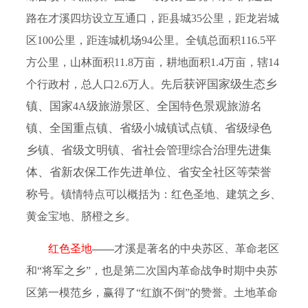
路在才溪四坊设立互通口，距县城
35
公里，距龙岩城
区
100
公里，距连城机场
94
公里。全镇总面积
116.5
平
方公里，山林面积
11.8
万亩，耕地面积
1.4
万亩，辖
14
后获评国家级生态乡
个行政村，总人口
2
.6
万人。先
镇、国家
级旅游景区、全国特色景观旅游名
4A
镇、全国重点镇、省级小城镇试点镇、省级绿色
乡镇、省级文明镇、省社会管理综合治理先进集
体、省新农保工作先进单位、省安全社区等荣誉
称号。
镇情特点可以概括为：红色圣地、建筑之乡、
黄金宝地、脐橙之乡。
红色圣地
——
才溪是著名的中央苏区、革命老区
和
“
将军之乡
”
，也是第二次国内革命战争时期中央苏
区第一模范乡，赢得了
“
红旗不倒
”
的赞誉。土地革命