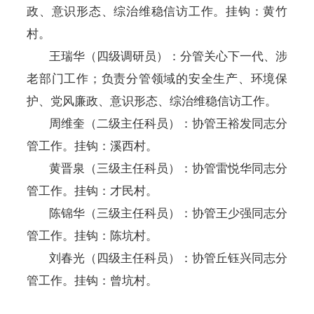
政、意识形态、综治维稳信访工作。挂钩：黄竹
村。
王瑞华
（
四级调研员
）：
分管
关心下一代、涉
老部门
工作；
负责分管领域的安全生产、环境保
护、党风廉政、意识形态、综治维稳信访工作。
周维奎（二级主任科员）：
协管
王裕发
同志分
管
工作。挂钩：溪西村。
黄晋泉（三级主任科员）：
协管
雷悦华
同志分
管
工作。挂钩：才民村。
陈锦华（三级主任科员）：协管
王少强
同志分
管工作。挂钩：陈坑村。
刘春光（四级主任科员）：
协管
丘钰兴
同志分
管
工作
。挂钩：曾坑村。