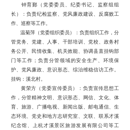
钟育鄞（党委委员、纪委书记、监察组组
长）
：负责纪检监察、党风廉政建设
、反腐败工
作、巡察
等工作。
温菊萍
（党委组织委员）
：负责组织工作，分
管党务、党建、人事、干部培训、党校、政务村
务公开、民情收集、机关效能
、
协调县直挂钩部
门等工作；负责分管领域的
安全生产、环境保
护、
党风廉政、
意识形态、
综治维稳信访
工作。
挂钩：溪北村。
黄荣方
（党委宣传委员）
：负责宣传思想工
作，分管精神文明
、
意识形态、
网信、
文化、体
育、旅游、
广播电视、新闻
出版
、邮电通信、
生
态环境、
党史
和地方志研究室、文联
、
联系才溪
纪念馆
、上杭才溪景区旅游发展有限公司
等
工