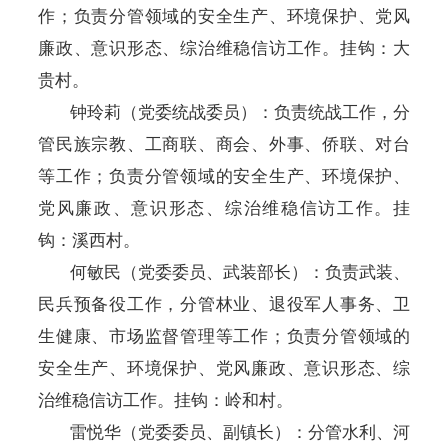
作
；负责分管领域的
安全生产、环境保护、
党风
廉政、
意识形态、
综治维稳信访
工作。挂钩：大
贵村。
钟玲莉
（党委统战委员）
：负责统战工作，分
管民族宗教、
工商联、
商会、外事、侨
联
、
对
台
等工作；负责分管领域的
安全生产、环境保护、
党风廉政、
意识形态、
综治维稳信访
工作。挂
钩：溪西村。
何敏民
（党委委员、武装部长）
：负责武装、
民兵预备役工作，分管林业、
退役军人事务
、
卫
生健康、市场监督管理
等工作；负责分管领域的
安全生产、环境保护、
党风廉政、
意识形态、
综
治维稳信访
工作。挂钩：岭和村。
雷悦华
（党委委员、副镇长）
：分管
水利、河