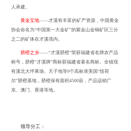
人承建。
黄金宝地
——
才溪有丰富的矿产资源，中国黄金
协会命名为
“
中国第一大金矿
”
的紫金山金铜矿区三分
之二的矿体在才溪境内。
脐橙之乡
——“
才溪脐橙
”
荣获福建省名牌农产品
称号，脐橙
“
才溪牌
”
商标获福建省著名商标。全镇现
有溪北大坪果场、天子地等
9
个高标准美国
“
纽荷
尔
”
脐橙基地，脐橙保有面积
4500
亩，产品远销广
东、澳门、香港等地。
领导分工：