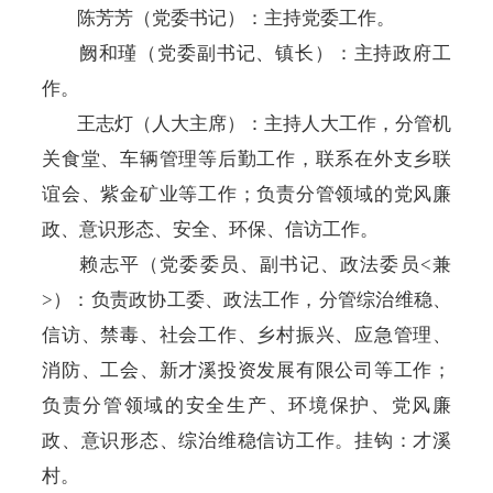
陈芳芳（党委书记）
：主持党委工作
。
阙和瑾（党委副书记、镇长）
：主持政府工
作
。
王志灯
（人大主席）
：
主持人大工作，
分管
机
关食堂、车辆管理等后勤工作，联系在外支乡联
谊会、紫金矿业等工作；负责分管领域的党风廉
政、
意识形态、
安全、环保、信访工作
。
赖志平
（党委委员、副书记、政法委员
<
兼
>
）
：负责政协工委
、
政法工作，分管综治维稳
、
信访、禁毒、
社会工作、乡村振兴、
应急管理、
消防、
工会、新才溪投资发展有限公司
等工作；
负责分管领域的
安全生产、环境保护、
党风廉
政、
意识形态、
综治维稳信访
工作。挂钩：才溪
村。