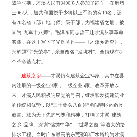
战争时期，才溪人民有
3400
多人参加了红军，在册烈
士
962
人，被共和国授予少将以上军衔的有
10
名，还
有
20
名省（
部
）地（师）
级干部，为福建省之最，被
誉为
“
九军十八师
”
。毛泽东同志曾三赴才溪从事革命
实践，在这里写下了光辉著作
——
《才溪乡调查》，
亲笔题写
“
光荣亭
”
，亲自改名
“
发坑村
”
。全镇现有
8
个革命基点村。
建筑之乡
——
才溪镇有建筑企业
34
家，其中在县
内注册的一级企业
3
家，二级企业
5
家。改革开放以
来，才溪人民积极响应党的号召，继承和发扬建筑业
的传统和优势，以
“
三千榔头八百斧
”
勇闯特区的敢闯
敢冒、敢为天下先的气魄和精神，打响了才溪
“
建筑
之乡
”
品牌。深圳
“
锦绣中华
”
、
“
世界之窗
”
等浩大的给
排水工程、当时广东最高的东莞彩印厂水塔均为才溪