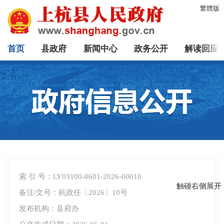
繁體版
首页
县政府
新闻中心
政务公开
解读回应
索 引 号：LY03100-0601-2026-00010
触碰右侧展开
备注/文号：杭政任〔2026〕10号
发布机构：县府办