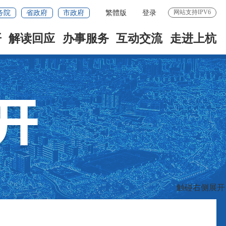
网站支持IPV6
务院
省政府
市政府
繁體版
登录
开
解读回应
办事服务
互动交流
走进上杭
触碰右侧展开