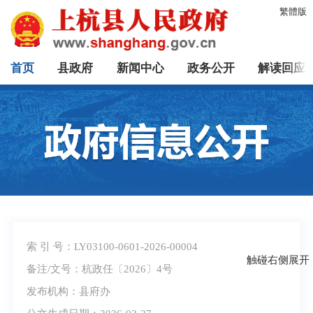
繁體版
首页
县政府
新闻中心
政务公开
解读回应
索 引 号：LY03100-0601-2026-00004
触碰右侧展开
备注/文号：杭政任〔2026〕4号
发布机构：县府办