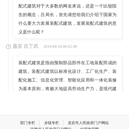
配式建筑对于大多数的网友来说，还是一个比较陌
生的概念，吕局长，首先请您给我们介绍下国家为
什么要大力发展装配式建筑，发展装配式建筑的意
义是什么呢？
嘉宾 吕丁武
2019-09-20 09:02:00
装配式建筑是指由预制部品部件在工地装配而成的
建筑。装配式建筑以标准化设计、工厂化生产、装
配化施工、信息化管理、智能化应用和一体化装修
为基本原则，将极大地提高劳动生产力，是现代建
筑业的发展方向。发展装配式建筑意义重大。一是
发展装配式建筑是贯彻落实中央、省、市、县决策
部署的一项重大工作。二是装配式建筑是现代建筑
业的发展方向。发展装配式建筑将倒逼建筑业各环
部门专栏
乡镇专栏
龙岩市人民政府门户网站