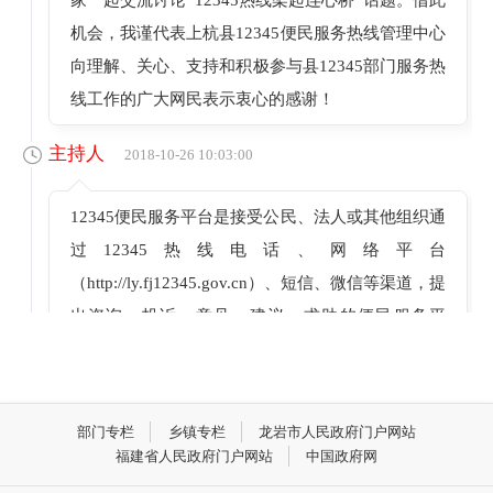
机会，我谨代表上杭县12345便民服务热线管理中心
向理解、关心、支持和积极参与县12345部门服务热
线工作的广大网民表示衷心的感谢！
主持人
2018-10-26 10:03:00
12345便民服务平台是接受公民、法人或其他组织通
过12345热线电话、网络平台
（http://ly.fj12345.gov.cn）、短信、微信等渠道，提
出咨询、投诉、意见、建议、求助的便民服务平
台。请廖永炎主任介绍一下我县12345便民服务热线
运行机制和办理流程。
部门专栏
乡镇专栏
龙岩市人民政府门户网站
廖永炎主任
2018-10-26 10:07:00
福建省人民政府门户网站
中国政府网