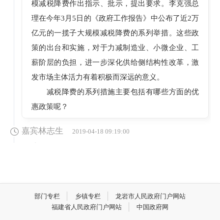
模减税降费作出指示、批示，提出要求。李克强总
理在今年3月5日的《政府工作报告》中公布了近2万
亿元的一揽子大规模减税降费的系列举措。这些政
策的出台和实施，对于力减制造业、小微企业、工
薪阶层的负担，进一步深化供给侧结构性改革，激
发市场主体活力有着积极而深远的意义。
减税降费的系列措施主要包括有哪些方面的优
惠政策呢？
嘉宾林志生
2019-04-18 09:19:00
减税降费政策概括起来是一套组合拳,主要包括
以下几个方面：增值税小规模纳税人普惠性税收政
部门专栏
乡镇专栏
龙岩市人民政府门户网站
策增值税部分、小微企业普惠性税收政策所得税部
福建省人民政府门户网站
中国政府网
分、增值税小规模纳税人普惠性税收政策地方税种