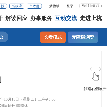
务院
省政府
市政府
繁體版
登录
网站支持IPV6
开
解读回应
办事服务
互动交流
走进上杭
长者模式
无障碍浏览
制
触碰右侧展开
20年10月15日（星期四）上午9：00
水利局局长 李德林