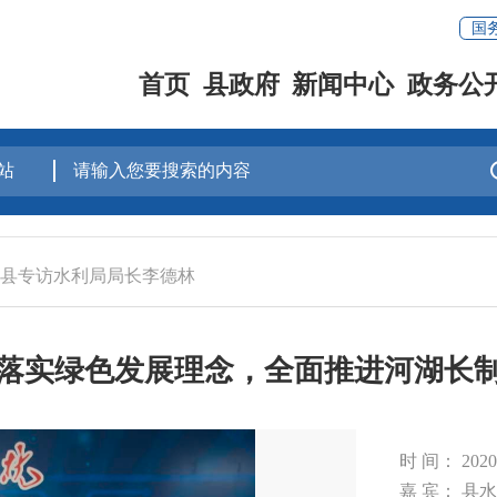
国
首页
县政府
新闻中心
政务公
专访县专访水利局局长李德林
落实绿色发展理念，全面推进河湖长
时 间： 20
嘉 宾： 县