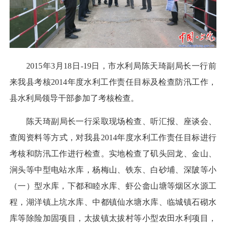
201
5
年
3
月
18日
-
19
日，
市水利局陈天琦副局长一行前
来我县考核2014年度水利工作责任目标及检查防汛工作，
县水利局
领导干部
参加
了
考核检查
。
陈天琦副局长
一行
采取现场检查、听汇报、座谈会、
查阅资料等方式，对我县2014年度水利工作责任目标进行
考核和防汛工作进行检查。实地检查了
矶头
回龙、金山、
涧头等中型电站水库，杨梅山、铁东、白砂埔、深陂等小
（一）型水库，下都和睦水库、虾公畲山塘等烟区水源工
程，湖洋镇上坑水库、中都镇仙水塘水库、临城镇石砌水
库等除险加固项目，太拔镇太拔村等小型农田水利项目，