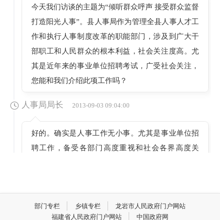
今天我们访谈的主题为“倾听群众呼声 接受群众监督
打造阳光人事”。县人事局作为管理全县人事人才工
作和执行人事制度改革的职能部门，涉及到广大干
部职工和人民群众的根本利益，社会关注度高。尤
其是近年来的事业单位招聘考试，广受社会关注，
您能和我们介绍此项工作吗？
人事局局长
2013-09-03 09:04:00
好的。确实是人事工作无小事。尤其是事业单位招
聘工作，备受各部门高度重视和社会各界高度关
注。我们人事部门也感到责任重大，压力很大。从
前期的计划申报、组织报名、资格复审、组织笔
试、面试、体检等，我们一直处在一个紧张忙碌状
态。对于政府系统事业单位公开招聘工作，我们作
部门专栏
乡镇专栏
龙岩市人民政府门户网站
福建省人民政府门户网站
中国政府网