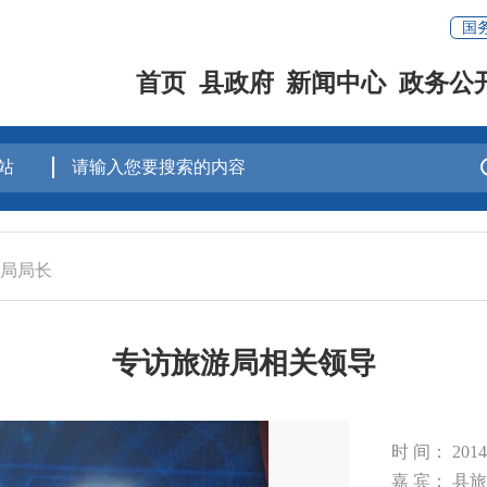
国
首页
县政府
新闻中心
政务公
局局长
专访旅游局相关领导
时 间： 20
嘉 宾： 县