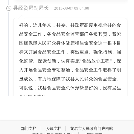
县经贸局副局长
2013-08-07 09:04:00
好的，近几年来，县委、县政府高度重视全县的食
品安全工作，各食品安全监管部门各负其责，紧紧
围绕保障人民群众身体健康和生命安全这一根本目
标来开展食品安全工作，突出重点、强化措施、强
化监管、探索创新，认真实施“食品放心工程”，深
入开展食品安全专项整治，食品安全工作取得了明
显成效，有力地保障了我县人民群众的食品安全。
可以说，我县食品安全总体形势是好的，没有发生
食品安全事故。
但是，不可否认，我县的食品安全形势同全国一
样，依然比较严峻，同样存在一些问题。比如制
售、贩卖“病死猪”、违规使用食品非法添加剂和滥
部门专栏
乡镇专栏
龙岩市人民政府门户网站
用食品添加剂，同时边远山村尚有一些来源不明、