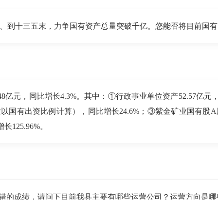
”牌、到十三五末，力争国有资产总量突破千亿。您能否将目前国
.48亿元，同比增长4.3%。其中：①行政事业单位资产52.57亿元
出资比例计算），同比增长24.6%；③紫金矿业国有股A股56.7
125.96%。
错的成绩，请问下目前我县主要有哪些运营公司？运营方向是哪