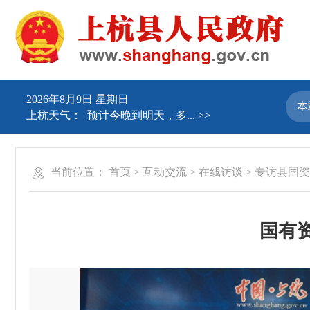
2026年8月9日 星期日
上杭天气：
预计今晚到明天，多...
>>
当前位置：
首页
>
互动交流
>
在线访谈
>
专访县国资
国有