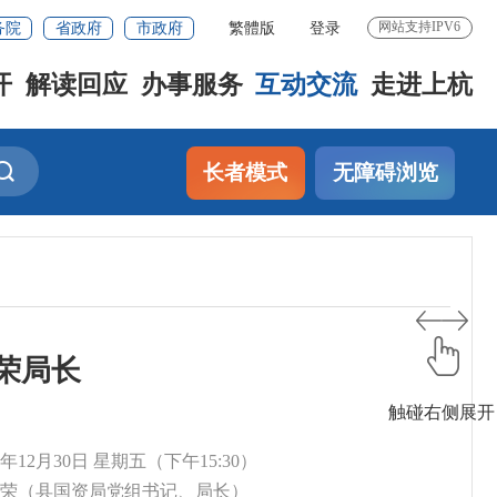
务院
省政府
市政府
繁體版
登录
网站支持IPV6
开
解读回应
办事服务
互动交流
走进上杭
长者模式
无障碍浏览
荣局长
触碰右侧展开
6年12月30日 星期五（下午15:30）
吴锡荣（县国资局党组书记、局长）