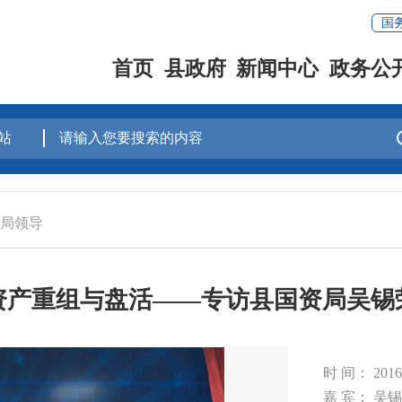
国
首页
县政府
新闻中心
政务公
局领导
资产重组与盘活——专访县国资局吴锡
时 间： 201
嘉 宾： 