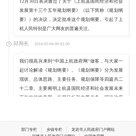
12月30日表决通过了关于《上杭县国民经济和社会
发展第十三个五年规划纲要》（以下简称《规划纲
要》）的决议，决定批准这个规划纲要。引起了上
杭人民特别是广大网友的普遍关注。
邱局长
2016-05-06 09:02:00
我们很高兴来到“中国上杭政府网”做客，与大家一
起讨论解读《规划纲要》。《规划纲要》分为发展
现状、总体思路、主要任务、规划保障等四篇共二
十二章。主要阐明上杭县国民经济和社会发展未来
五年的战略意图、发展目标和主要任务，明确政府
工作重点，引导市场主体行为，是全县国民经济和
社会发展的宏伟蓝图，是全县人民共同的行动纲
领，是政府履行经济调节、市场监管、社会管理和
部门专栏
乡镇专栏
龙岩市人民政府门户网站
公共服务职责的重要依据。借此机会，我谨代表县