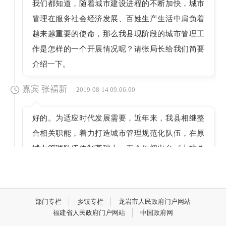
我们都知道，随着城市建设进程的不断加快，城市
管理在服务社会经济发展、百姓生产生活中肩负着
越来越重要的使命，那么我县现阶段的城市管理工
作是怎样的一个开展情况呢？请张局长给我们简要
介绍一下。
嘉宾 张福新
2019-08-14 09:06:00
好的。为适应时代发展需要，近年来，我县相继整
合相关职能，着力打造城市管理规范化队伍，在原
城市管理队伍体制基础上，于今年初出台《上杭县
城市管理局职能配置、内设机构和人员编制规
定》，进一步明确了隶属关系、相关职能以及与有
关部门的交叉职责分工，初步形成了符合现阶段县
部门专栏
乡镇专栏
龙岩市人民政府门户网站
域特点的城市管理综合执法体制。主要承担了：“两
福建省人民政府门户网站
中国政府网
违”治理、市容管理、环卫保洁、市政管护、园林养