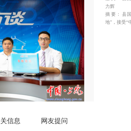
力辉
摘 要： 
地”，接受
相关信息
网友提问