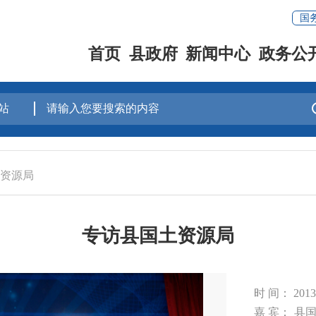
国
首页
县政府
新闻中心
政务公
资源局
专访县国土资源局
时 间： 20
嘉 宾： 