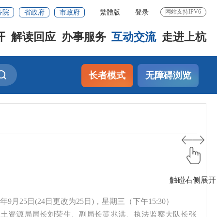
务院
省政府
市政府
繁體版
登录
网站支持IPV6
开
解读回应
办事服务
互动交流
走进上杭
长者模式
无障碍浏览
触碰右侧展开
13年9月25日(24日更改为25日)，星期三（下午15:30）
县国土资源局局长刘荣生、副局长黄兆洪、执法监察大队长张