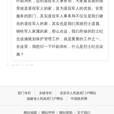
叶副局长，说到退役军人事务局，大家最直观的感
受就是退役军人的家，是为退役军人的优抚、安置
服务的部门，其实退役军人事务局不仅仅是我们健
在的退役军人的家，其实也是我们英雄烈士遗属、
牺牲军人家属的家，那么在这，我们所做的烈士纪
念设施规划保护管理工作，就是重要的工作之一。
在这里，我想问一下叶副局长，什么是烈士纪念设
施？
嘉宾 叶旭日
2024-07-24 09:02:00
烈士纪念设施是各级人民政府为褒扬烈士而修建的
永久性纪念设施，既是弘扬烈士精神、开展爱国主
部门专栏
乡镇专栏
龙岩市人民政府门户网站
义教育的重要基地，也是承载党和人民群众深厚感
福建省人民政府门户网站
中国政府网
情的实物载体。我们通常所称的烈士纪念设施，是
指在中华人民共和国境内为纪念烈士而专门修建的
网站地图
|
网站声明
|
网站帮助
|
关于我们