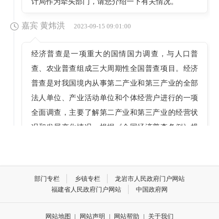
计局作为牵头部门，请您介绍一下有关情况。
嘉宾 黄炜洪
2023-09-15 09:01:00
经济普查是一项重大的国情国力调查，与人口普
查、农业普查组成三大周期性全国普查项目。经济
普查是对我国境内从事第二产业和第三产业的全部
法人单位、产业活动单位和个体经营户进行的一项
全面调查，主要了解第二产业和第三产业的经营状
况和发展变化情况。根据《全国经济普查条例》规
定，经济普查每五年进行一次，分别在逢3、逢8的
年份实施。我国已在2004年（受2003年“非典”影
响，第一次经济普查在2004年开展）、2008年、
部门专栏
乡镇专栏
龙岩市人民政府门户网站
2013年和2018年分别开展了四次全国经济普查，
福建省人民政府门户网站
中国政府网
2023年将开展第五次全国经济普查，简称“五经
普”。
网站地图
|
网站声明
|
网站帮助
|
关于我们