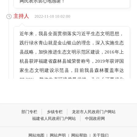
网民表示衷心地感谢！
主持人
2022-11-10 10:02:00
近年来，我县全面贯彻落实习近平生态文明思想，
践行绿水青山就是金山银山的理念，深入实施生态
县战略，加快推进生态文明示范区建设，2016年上
杭县获评福建省森林县城荣誉称号，2019年获评国
家生态文明建设示范县，目前我县森林覆盖率达
77.28%，整体生态环境质量优越，为什么还要优化
森林结构、提升生态质量呢？
嘉宾 邱日荣
2022-11-10 10:02:00
部门专栏
乡镇专栏
龙岩市人民政府门户网站
福建省人民政府门户网站
中国政府网
是这样的，今年3月30日，习近平总书记在参加首都
义务植树活动时指出，森林是水库、钱库、粮库、
网站地图
|
网站声明
|
网站帮助
|
关于我们