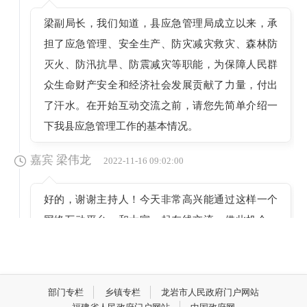
梁副局长，我们知道，县应急管理局成立以来，承
担了应急管理、安全生产、防灾减灾救灾、森林防
灭火、防汛抗旱、防震减灾等职能，为保障人民群
众生命财产安全和经济社会发展贡献了力量，付出
了汗水。在开始互动交流之前，请您先简单介绍一
下我县应急管理工作的基本情况。
嘉宾 梁伟龙
2022-11-16 09:02:00
好的，谢谢主持人！今天非常高兴能通过这样一个
网络互动平台，和大家一起在线交流。借此机会，
向一直以来关心、关注、参与、支持应急管理工作
的广大群众和网友表示衷心的感谢！县应急管理局
是2018年12月，按照县委、县政府关于机构改革决
部门专栏
乡镇专栏
龙岩市人民政府门户网站
策部署，整合原县安全生产监督管理局职责、县民