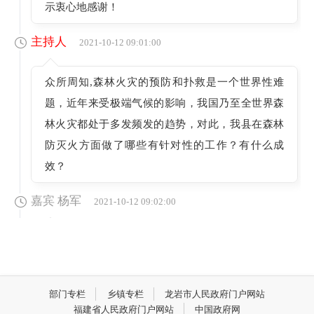
示衷心地感谢！
主持人
2021-10-12 09:01:00
众所周知,森林火灾的预防和扑救是一个世界性难
题，近年来受极端气候的影响，我国乃至全世界森
林火灾都处于多发频发的趋势，对此，我县在森林
防灭火方面做了哪些有针对性的工作？有什么成
效？
嘉宾 杨军
2021-10-12 09:02:00
我县是南方48个重点林区县之一，森林覆盖率达到
77.5%，境内地貌比较复杂，针叶树多阔叶树少,树
种结构单一，一旦遇到极端天气，极易引发森林火
部门专栏
乡镇专栏
龙岩市人民政府门户网站
灾。针对这些情况，近年来我县在森林防灭火工作
福建省人民政府门户网站
中国政府网