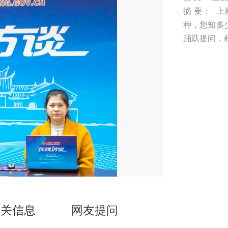
摘 要： 
种，您知多
踊跃提问，
相关信息
网友提问