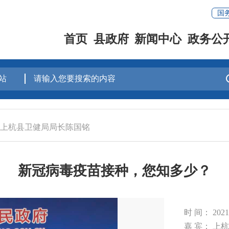
国
首页
县政府
新闻中心
政务公
专访上杭县卫健局局长陈国铭
新冠病毒疫苗接种，您知多少？
时 间： 20
嘉 宾： 