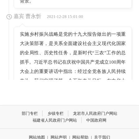
背景。
嘉宾 曹永忻
2021-12-28 15:01:00
实施乡村振兴战略是党的十九大报告做出的一项重
大决策部署，是关系全面建设社会主义现代化国家
的全局性、历史性任务，是新时代“三农”工作的总
抓手。习近平总书记在庆祝中国共产党成立100周年
大会上的重要讲话中指出：经过全党各族人民持续
奋斗，我们实现了第一个百年奋斗目标，在中华大
地上全面建成了小康社会，历史性解决了绝对贫困
问题。脱贫摘帽不是终点，而是新生活新奋斗的起
点。2020年决战决胜脱贫攻坚后，党中央提出了做
部门专栏
乡镇专栏
龙岩市人民政府门户网站
好巩固拓展脱贫攻坚成果同乡村振兴有效衔接的重
福建省人民政府门户网站
中国政府网
要任务，让广大人民过上更加美好的生活，朝着逐
步实现全体人民共同富裕的目标继续前进，这是“三
网站地图
|
网站声明
|
网站帮助
|
关于我们